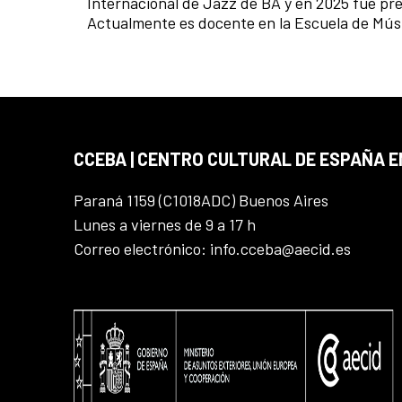
Internacional de Jazz de BA y en 2025 fue pr
Actualmente es docente en la Escuela de Mú
CCEBA | CENTRO CULTURAL DE ESPAÑA E
Paraná 1159 (C1018ADC) Buenos Aires
Lunes a viernes de 9 a 17 h
Correo electrónico: info.cceba@aecid.es