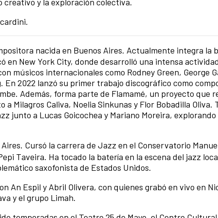
 creativo y la exploración colectiva.
cardini.
ompositora nacida en Buenos Aires. Actualmente integra la 
có en New York City, donde desarrolló una intensa activida
s con músicos internacionales como Rodney Green, George 
g. En 2022 lanzó su primer trabajo discográfico como compo
rrumbe. Además, forma parte de Flamamé, un proyecto que 
o a Milagros Caliva, Noelia Sinkunas y Flor Bobadilla Oliva.
jazz junto a Lucas Goicochea y Mariano Moreira, explorando 
Aires. Cursó la carrera de Jazz en el Conservatorio Manuel
Pepi Taveira. Ha tocado la batería en la escena del jazz local
mblemático saxofonista de Estados Unidos.
on An Espil y Abril Olivera, con quienes grabó en vivo en Ni
ava y el grupo Limah.
ido temporadas en el Teatro 25 de Mayo, el Centro Cultural