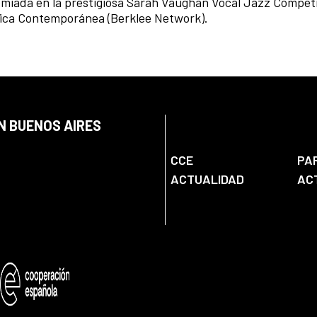
emiada en la prestigiosa Sarah Vaughan Vocal Jazz Competi
sica Contemporánea (Berklee Network).
N BUENOS AIRES
CCE
PA
ACTUALIDAD
AC