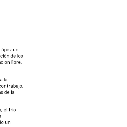
 López en
ción de los
ción libre,
a la
contrabajo,
s de la
 el trío
e
do un