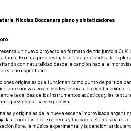
batería, Nicolas Boccanera piano y sintetizadores
foro
resenta un nuevo proyecto en formato de trío junto a Cuki
zadores. En esta propuesta, la artista profundiza la explora
itando con naturalidad desde la canción hacia la improvisa
la creación espontánea.
iciones originales que funcionan como punto de partida par
ción abre nuevas posibilidades sonoras. La combinación de 
entre la calidez de los instrumentos acústicos y las textura
an riqueza tímbrica y expresiva.
les y originales de la nueva escena improvisada argentina,
ja las fronteras entre géneros y formatos. Su música reún
ación libre, la música experimental y la canción, articulan