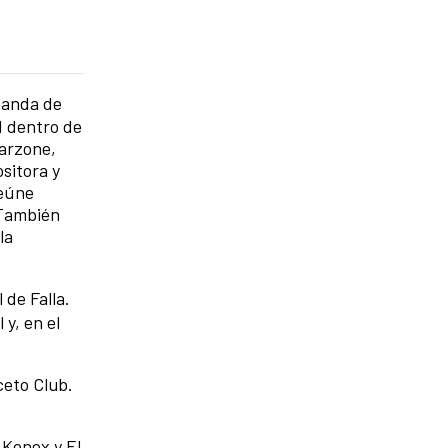
banda de
d dentro de
Garzone,
sitora y
reúne
 También
la
 de Falla.
 y, en el
ceto Club.
 Konex y El