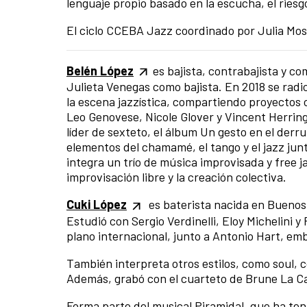
lenguaje propio basado en la escucha, el riesgo
El ciclo CCEBA Jazz coordinado por Julia Mos
Belén López
es bajista, contrabajista y c
Julieta Venegas como bajista. En 2018 se radi
la escena jazzística, compartiendo proyecto
Leo Genovese, Nicole Glover y Vincent Herrin
líder de sexteto, el álbum Un gesto en el de
elementos del chamamé, el tango y el jazz junt
integra un trío de música improvisada y free 
improvisación libre y la creación colectiva.
Cuki López
es baterista nacida en Buenos 
Estudió con Sergio Verdinelli, Eloy Michelini y 
plano internacional, junto a Antonio Hart, e
También interpreta otros estilos, como soul, c
Además, grabó con el cuarteto de Brune La C
Forma parte del musical Piramidal, que ha ten