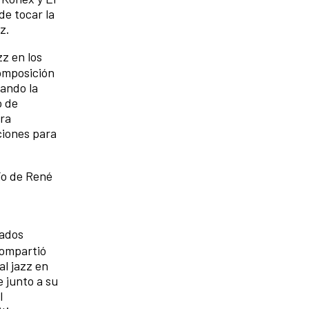
de tocar la
ez.
z en los
composición
gando la
o de
tra
ciones para
río de René
tados
compartió
al jazz en
 junto a su
l