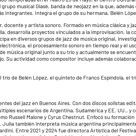
 grupo musical Glasé, banda de neojazz en la que, además 
ás integrantes. Integra el grupo de su hermana, Belén Lóp
, docente y artista sonoro. Formado en música clásica y jaz
la, desarrolla proyectos vinculados a la improvisación, la 
cipa en diversos grupos de jazz de música original, investi
electrónica, el procesamiento sonoro en tiempo real y el us
de música original junto a su trío y actualmente se encuen
jo. Su actividad como compositor incluye además colabora
 trío de Belén López, el quinteto de Franco Espíndola, el t
entes del jazz en Buenos Aires. Con dos discos solistas edi
múltiples escenarios de Argentina, Sudamérica y EE. UU., y 
como Russell Malone y Cyrus Chestnut. Enfocó su formación 
Julia también interpreta música argentina principalmente
rdini. Entre 2021 y 2024 fue directora Artística del Festiva