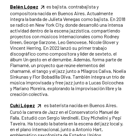
Belén López
es bajista, contrabajista y
compositora nacida en Buenos Aires. Actualmente
integra la banda de Julieta Venegas como bajista. En 2018
se radicó en New York City, donde desarrolló una intensa
actividad dentro de la escena jazzística, compartiendo
proyectos con músicos internacionales como Rodney
Green, George Garzone, Leo Genovese, Nicole Glover y
Vincent Herring. En 2022 lanzó su primer trabajo
discográfico como compositora y líder de sexteto, el
álbum Un gesto en el derrumbe. Además, forma parte de
Flamamé, un proyecto que reúne elementos del
chamamé, el tango y el jazz junto a Milagros Caliva, Noelia
Sinkunas y Flor Bobadilla Oliva. También integra un trío de
música improvisada y free jazz junto a Lucas Goicochea
y Mariano Moreira, explorando la improvisación libre y la
creación colectiva.
Cuki López
es baterista nacida en Buenos Aires.
Cursó la carrera de Jazz en el Conservatorio Manuel de
Falla. Estudió con Sergio Verdinelli, Eloy Michelini y Pepi
Taveira. Ha tocado la batería en la escena del jazz local y,
en el plano internacional, junto a Antonio Hart,
emblemático saxofonista de Estados Unidos.