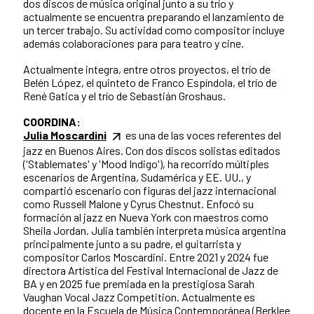
dos discos de música original junto a su trío y
actualmente se encuentra preparando el lanzamiento de
un tercer trabajo. Su actividad como compositor incluye
además colaboraciones para para teatro y cine.
Actualmente integra, entre otros proyectos, el trío de
Belén López, el quinteto de Franco Espíndola, el trío de
René Gatica y el trío de Sebastián Groshaus.
COORDINA:
Julia Moscardini
es una de las voces referentes del
jazz en Buenos Aires. Con dos discos solistas editados
('Stablemates' y 'Mood Indigo'), ha recorrido múltiples
escenarios de Argentina, Sudamérica y EE. UU., y
compartió escenario con figuras del jazz internacional
como Russell Malone y Cyrus Chestnut. Enfocó su
formación al jazz en Nueva York con maestros como
Sheila Jordan. Julia también interpreta música argentina
principalmente junto a su padre, el guitarrista y
compositor Carlos Moscardini. Entre 2021 y 2024 fue
directora Artística del Festival Internacional de Jazz de
BA y en 2025 fue premiada en la prestigiosa Sarah
Vaughan Vocal Jazz Competition. Actualmente es
docente en la Escuela de Música Contemporánea (Berklee