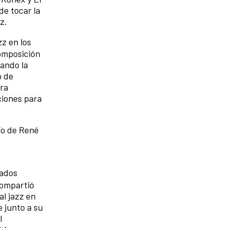
de tocar la
ez.
z en los
composición
gando la
o de
tra
ciones para
río de René
tados
compartió
al jazz en
 junto a su
l