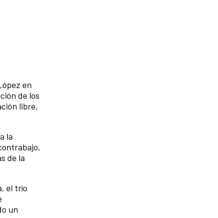
 López en
ción de los
ción libre,
a la
contrabajo,
s de la
 el trío
e
do un