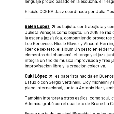
lenguaje propio basado en la escucha, el riesgo
El ciclo CCEBA Jazz coordinado por Julia Mos
Belén López
es bajista, contrabajista y c
Julieta Venegas como bajista. En 2018 se radi
la escena jazzística, compartiendo proyecto
Leo Genovese, Nicole Glover y Vincent Herrin
líder de sexteto, el álbum Un gesto en el de
elementos del chamamé, el tango y el jazz junt
integra un trío de música improvisada y free 
improvisación libre y la creación colectiva.
Cuki López
es baterista nacida en Buenos 
Estudió con Sergio Verdinelli, Eloy Michelini y 
plano internacional, junto a Antonio Hart, e
También interpreta otros estilos, como soul, c
Además, grabó con el cuarteto de Brune La C
Forma parte del musical Piramidal, que ha ten