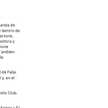
banda de
d dentro de
Garzone,
sitora y
reúne
 También
la
 de Falla.
 y, en el
ceto Club.
 Konex y El