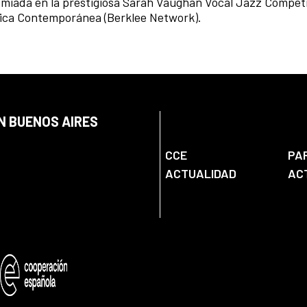
emiada en la prestigiosa Sarah Vaughan Vocal Jazz Competi
sica Contemporánea (Berklee Network).
N BUENOS AIRES
CCE
PA
ACTUALIDAD
AC