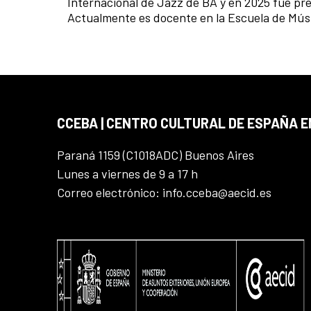
Internacional de Jazz de BA y en 2025 fue pr
Actualmente es docente en la Escuela de Mú
CCEBA | CENTRO CULTURAL DE ESPAÑA E
Paraná 1159 (C1018ADC) Buenos Aires
Lunes a viernes de 9 a 17 h
Correo electrónico: info.cceba@aecid.es