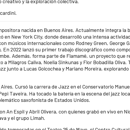
 creativo y la exploración colectiva.
cardini.
ompositora nacida en Buenos Aires. Actualmente integra la 
có en New York City, donde desarrolló una intensa activida
s con músicos internacionales como Rodney Green, George 
g. En 2022 lanzó su primer trabajo discográfico como compo
rrumbe. Además, forma parte de Flamamé, un proyecto que 
o a Milagros Caliva, Noelia Sinkunas y Flor Bobadilla Oliva.
jazz junto a Lucas Goicochea y Mariano Moreira, explorando 
Aires. Cursó la carrera de Jazz en el Conservatorio Manuel
Pepi Taveira. Ha tocado la batería en la escena del jazz local
mblemático saxofonista de Estados Unidos.
on An Espil y Abril Olivera, con quienes grabó en vivo en Ni
ava y el grupo Limah.
ido temporadas en el Teatro 25 de Mayo, el Centro Cultural