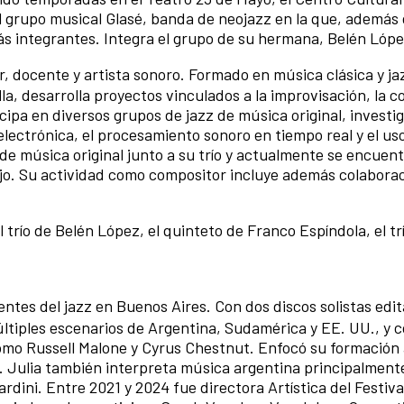
 grupo musical Glasé, banda de neojazz en la que, además 
ás integrantes. Integra el grupo de su hermana, Belén Lóp
, docente y artista sonoro. Formado en música clásica y jaz
la, desarrolla proyectos vinculados a la improvisación, la 
cipa en diversos grupos de jazz de música original, investi
electrónica, el procesamiento sonoro en tiempo real y el us
de música original junto a su trío y actualmente se encuen
jo. Su actividad como compositor incluye además colabora
 trío de Belén López, el quinteto de Franco Espíndola, el t
entes del jazz en Buenos Aires. Con dos discos solistas edi
múltiples escenarios de Argentina, Sudamérica y EE. UU., y 
como Russell Malone y Cyrus Chestnut. Enfocó su formación 
Julia también interpreta música argentina principalmente
rdini. Entre 2021 y 2024 fue directora Artística del Festiva