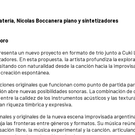
batería, Nicolas Boccanera piano y sintetizadores
foro
resenta un nuevo proyecto en formato de trío junto a Cuki
zadores. En esta propuesta, la artista profundiza la explora
itando con naturalidad desde la canción hacia la improvisa
la creación espontánea.
iciones originales que funcionan como punto de partida par
ción abre nuevas posibilidades sonoras. La combinación de 
entre la calidez de los instrumentos acústicos y las textura
an riqueza tímbrica y expresiva.
les y originales de la nueva escena improvisada argentina,
ja las fronteras entre géneros y formatos. Su música reún
ación libre, la música experimental y la canción, articulan