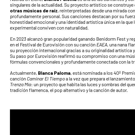
singulares de la actualidad. Su proyecto artístico se construy
otras músicas de raíz
, reinterpretadas desde una mirada c
profundamente personal. Sus canciones destacan por su fuerz
honestidad emocional y una identidad artística única en la que l
experimental conviven con naturalidad.
En 2023 alcanzó gran popularidad ganando Benidorm Fest y r
en el Festival de Eurovisión con su canción
EAEA,
una nana fla
su proyección internacional gracias a su originalidad artística 
Su paso por Eurovisión reafirmó su compromiso con una músic
fórmulas convencionales y profundamente conectada con la tra
Actualmente,
Blanca Paloma
, está nominada a los 40º Premi
canción
Caminar El Tiempo
a la vez que prepara el lanzamient
Trenza Mía
: un proyecto que habita las luces y sombras del quer
tradición flamenca, el pop alternativo y la canción de autor.