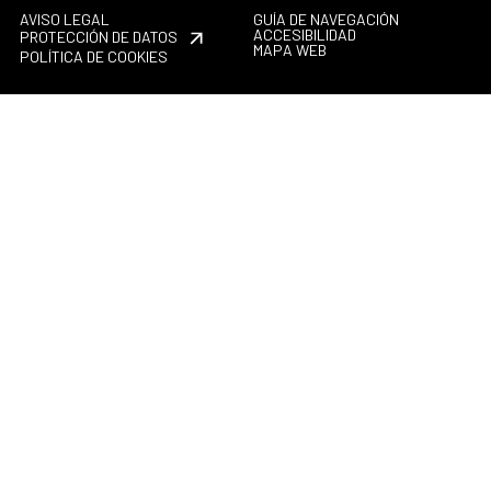
AVISO LEGAL
GUÍA DE NAVEGACIÓN
ACCESIBILIDAD
PROTECCIÓN DE DATOS
MAPA WEB
POLÍTICA DE COOKIES