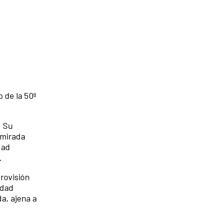
 de la 50ª
. Su
 mirada
dad
.
rovisión
idad
a, ajena a