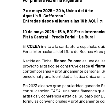
Por primera vez en la Argentina
7 de mayo 2026 - 20 h, Usina del Arte
Agustín R. Caffarena 1
Entradas desde el lunes a las 16 h
AQUÍ
10 de mayo 2026 - 15 h, 50ª Feria Internaci
Pista Central - Predio Ferial - La Rural
El
CCEBA
invita a la cantautora española, qui
Feria Internacional del Libro de Buenos Aires y
Nacida en Elche,
Blanca Paloma
es una de la
proyecto artístico se construye desde
el flam
contemporánea y profundamente personal. Sus
emocional y una identidad artística única en l
En 2023 alcanzó gran popularidad ganando Ben
con su canción
EAEA,
una nana flamenca que c
artística y coherencia estética. Su paso por 
fórmulas convencionales y profundamente cone