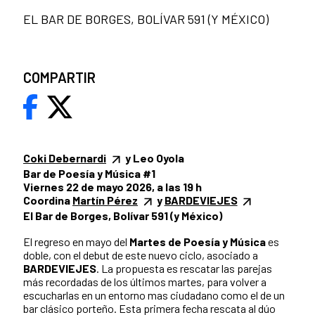
EL BAR DE BORGES, BOLÍVAR 591 (Y MÉXICO)
COMPARTIR
Coki Debernardi
y Leo Oyola
Bar de Poesía y Música #1
Viernes 22 de mayo 2026, a las 19 h
Coordina
Martín Pérez
y
BARDEVIEJES
El Bar de Borges, Bolívar 591 (y México)
El regreso en mayo del
Martes de Poesía y Música
es
doble, con el debut de este nuevo ciclo, asociado a
BARDEVIEJES
. La propuesta es rescatar las parejas
más recordadas de los últimos martes, para volver a
escucharlas en un entorno mas ciudadano como el de un
bar clásico porteño. Esta primera fecha rescata al dúo