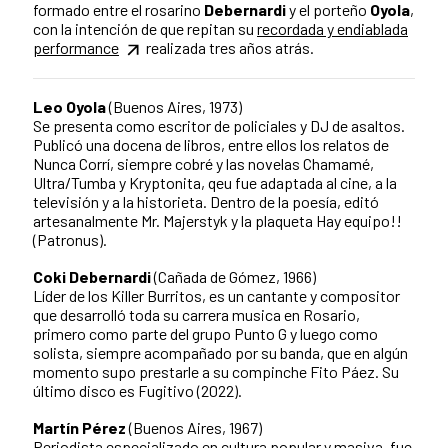
formado entre el rosarino
Debernardi
y el porteño
Oyola
,
con la intención de que repitan su
recordada y endiablada
performance
realizada tres años atrás.
Leo Oyola
(Buenos Aires, 1973)
Se presenta como escritor de policiales y DJ de asaltos.
Publicó una docena de libros, entre ellos los relatos de
Nunca Corrí, siempre cobré y las novelas Chamamé,
Ultra/Tumba y Kryptonita, qeu fue adaptada al cine, a la
televisión y a la historieta. Dentro de la poesía, editó
artesanalmente Mr. Majerstyk y la plaqueta Hay equipo!!
(Patronus).
Coki Debernardi
(Cañada de Gómez, 1966)
Líder de los Killer Burritos, es un cantante y compositor
que desarrolló toda su carrera musica en Rosario,
primero como parte del grupo Punto G y luego como
solista, siempre acompañado por su banda, que en algún
momento supo prestarle a su compinche Fito Páez. Su
último disco es Fugitivo (2022).
Martín Pérez
(Buenos Aires, 1967)
Periodista especializado en cultura popular y masiva, fue