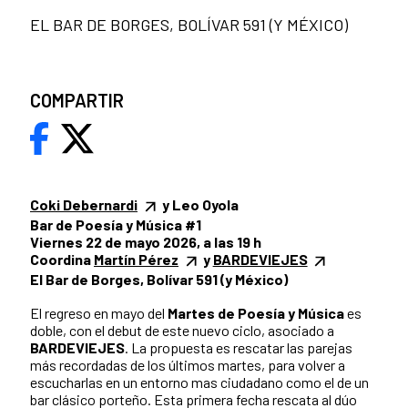
EL BAR DE BORGES, BOLÍVAR 591 (Y MÉXICO)
COMPARTIR
Coki Debernardi
y Leo Oyola
Bar de Poesía y Música #1
Viernes 22 de mayo 2026, a las 19 h
Coordina
Martín Pérez
y
BARDEVIEJES
El Bar de Borges, Bolívar 591 (y México)
El regreso en mayo del
Martes de Poesía y Música
es
doble, con el debut de este nuevo ciclo, asociado a
BARDEVIEJES
. La propuesta es rescatar las parejas
más recordadas de los últimos martes, para volver a
escucharlas en un entorno mas ciudadano como el de un
bar clásico porteño. Esta primera fecha rescata al dúo