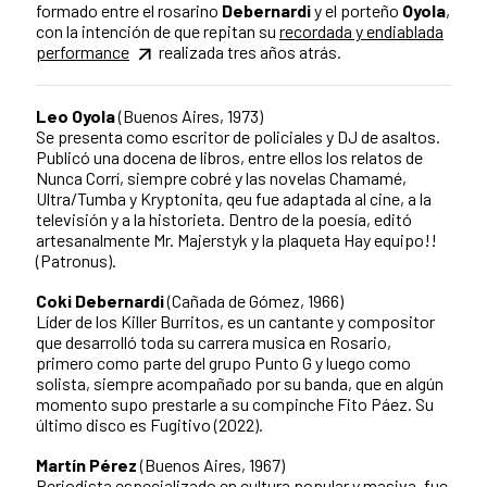
formado entre el rosarino
Debernardi
y el porteño
Oyola
,
con la intención de que repitan su
recordada y endiablada
performance
realizada tres años atrás.
Leo Oyola
(Buenos Aires, 1973)
Se presenta como escritor de policiales y DJ de asaltos.
Publicó una docena de libros, entre ellos los relatos de
Nunca Corrí, siempre cobré y las novelas Chamamé,
Ultra/Tumba y Kryptonita, qeu fue adaptada al cine, a la
televisión y a la historieta. Dentro de la poesía, editó
artesanalmente Mr. Majerstyk y la plaqueta Hay equipo!!
(Patronus).
Coki Debernardi
(Cañada de Gómez, 1966)
Líder de los Killer Burritos, es un cantante y compositor
que desarrolló toda su carrera musica en Rosario,
primero como parte del grupo Punto G y luego como
solista, siempre acompañado por su banda, que en algún
momento supo prestarle a su compinche Fito Páez. Su
último disco es Fugitivo (2022).
Martín Pérez
(Buenos Aires, 1967)
Periodista especializado en cultura popular y masiva, fue