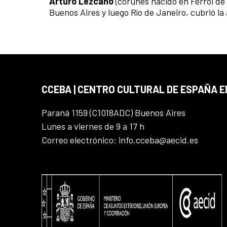
Arturo Lezcano
(coruñés nacido en Ferrol de
Buenos Aires y luego Río de Janeiro, cubrió la
CCEBA | CENTRO CULTURAL DE ESPAÑA E
Paraná 1159 (C1018ADC) Buenos Aires
Lunes a viernes de 9 a 17 h
Correo electrónico: info.cceba@aecid.es