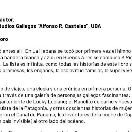
autor.
tudios Gallegos "Alfonso R. Castelao", UBA
foro
ó antes allí. En La Habana se tocó por primera vez el himno
ó la bandera blanca y azul; en Buenos Aires se compuso
A Ri
. La lista es infinita, como todas las historias de este libro 
las promesas, los engaños, la esclavitud familiar, la supervive
ro de viajes, una elegía y una crónica en primera persona. 
 través de una galería de personajes gallegos fascinantes:
lugarteniente de Lucky Luciano; el Manolito de carne y hueso
uista de la Patagonia, y otras doscientas historias de mujer
ron el Canal de Panamá, los inventores de la noche de Co
aís invisible) al otro lado del océano.