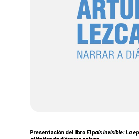
Presentación del libro
El país invisible: La 
atlántica da diáspora galega