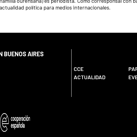
 familia ourensana) es periodista. Como corresponsal con b
 actualidad política para medios internacionales.
N BUENOS AIRES
CCE
PA
ACTUALIDAD
EV