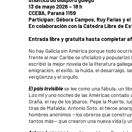
13 de mayo 2026 – 18 h
CCEBA, Paraná 1159
Participan: Débora Campos, Ruy Farías y el 
En colaboración con la Cátedra Libre de Es
Entrada libre y gratuita hasta completar a
No hay Galicia sin América porque todo ocurri
frente al mar Caribe se oficializó y populariz
escribió la mejor novela de la literatura gallega
emigración, el exilio, la huida, el desarraigo, 
vergüenza y el orgullo.
El país invisible
se lee como una fábula, un lib
Las mil y una noches
de las Américas contado a
Graña, el rey de los jíbaros; Pepe la Muerte, 
tiras de Mafalda; Antonio Soto, el héroe anarq
hombres anónimos —los obreros que construye
tantos más— que crearon una nueva vida (y un p