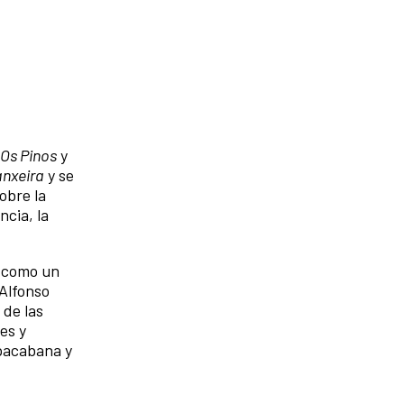
Os Pinos
y
anxeira
y se
sobre la
ncia, la
O como un
 Alfonso
 de las
es y
pacabana y