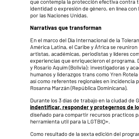
que contempla la protección efectiva contra to
identidad o expresión de género, en línea c
por las Naciones Unidas.
Narrativas que transforman
En el marco del Día Internacional de la Toler
América Latina, el Caribe y África se reuniro
artistas, académicas, periodistas y líderes co
experiencias que enriquecieron el programa. D
y Rosario Aquím (Bolivia); investigadoras y a
humanos y liderazgos trans como Yren Rotela (
así como referentes regionales en incidencia 
Rosanna Marzán (República Dominicana).
Durante los 3 días de trabajo en la ciudad de 
indentificar, responder y protegernos de l
diseñado para compartir recursos practicos 
herramienta util para la LGTBIQ+.
Como resultado de la sexta edición del progr