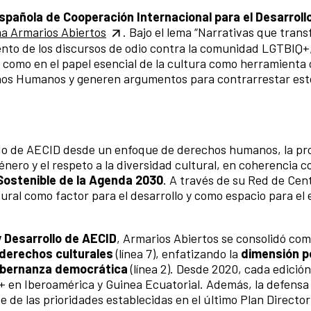
spañola de Cooperación Internacional para el Desarroll
ma Armarios Abiertos
. Bajo el lema “Narrativas que trans
ento de los discursos de odio contra la comunidad LGTBIQ+
así como en el papel esencial de la cultura como herramienta
chos Humanos y generen argumentos para contrarrestar est
ido de AECID desde un enfoque de derechos humanos, la p
énero y el respeto a la diversidad cultural, en coherencia c
 Sostenible de la Agenda 2030
. A través de su Red de Cen
ural como factor para el desarrollo y como espacio para el e
y Desarrollo de AECID
, Armarios Abiertos se consolidó co
derechos culturales
(línea 7), enfatizando la
dimensión po
gobernanza democrática
(línea 2). Desde 2020, cada edició
Q+ en Iberoamérica y Guinea Ecuatorial. Además, la defensa 
de las prioridades establecidas en el último Plan Directo