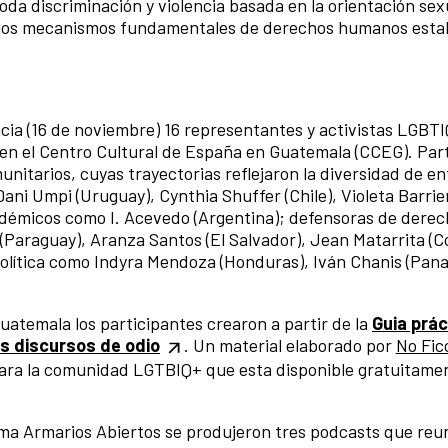
da discriminación y violencia basada en la orientación sexu
on los mecanismos fundamentales de derechos humanos esta
ancia (16 de noviembre) 16 representantes y activistas LGBT
n en el Centro Cultural de España en Guatemala (CCEG). Par
munitarios, cuyas trayectorias reflejaron la diversidad de e
ani Umpi (Uruguay), Cynthia Shuffer (Chile), Violeta Barrie
cadémicos como I. Acevedo (Argentina); defensoras de dere
Paraguay), Aranza Santos (El Salvador), Jean Matarrita (Co
política como Indyra Mendoza (Honduras), Iván Chanis (Pan
Guatemala los participantes crearon a partir de la
Guia prác
os discursos de odio
. Un material elaborado por
No Fic
para la comunidad LGTBIQ+ que esta disponible gratuitam
ama Armarios Abiertos se produjeron tres podcasts que reu