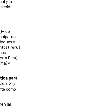
al y la
blecidos
IQ+ de
ticiparon
nfoques y
ntos (Perú)
chos
sta Rica);
amá) y
tica para
ción
y
ente como
nen las