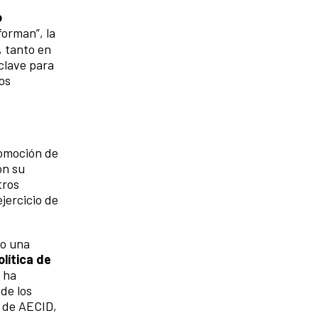
o
forman”, la
, tanto en
 clave para
os
romoción de
on su
tros
jercicio de
mo una
lítica de
n ha
de los
r de AECID,