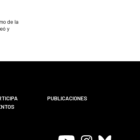
mo de la
eó y
RTICIPA
PUBLICACIONES
ENTOS
Youtube
Instagram
Bluesky