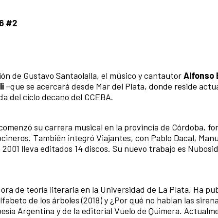
6 #2
ón de Gustavo Santaolalla, el músico y cantautor
Alfonso 
i
–que se acercará desde Mar del Plata, donde reside act
da del ciclo decano del CCEBA.
o, comenzó su carrera musical en la provincia de Córdoba, f
ocineros. También integró Viajantes, con Pablo Dacal, Manu
2001 lleva editados 14 discos. Su nuevo trabajo es Nubosid
ra de teoría literaria en la Universidad de La Plata. Ha pub
lfabeto de los árboles (2018) y ¿Por qué no hablan las sirena
oesía Argentina y de la editorial Vuelo de Quimera. Actualm