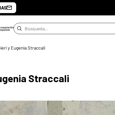
IAS
Barra de búsqueda
ieri y Eugenia Straccali
ugenia Straccali