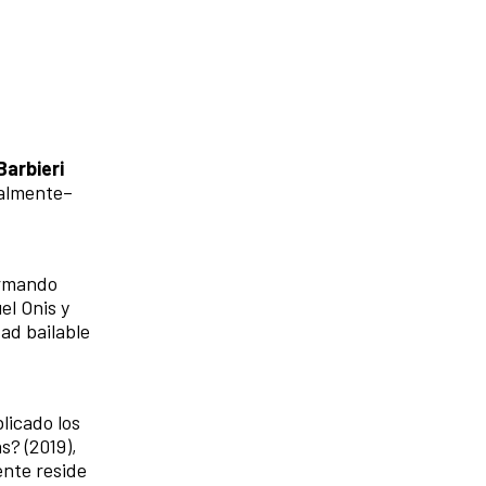
Barbieri
ualmente–
ormando
el Onis y
ad bailable
licado los
s? (2019),
ente reside