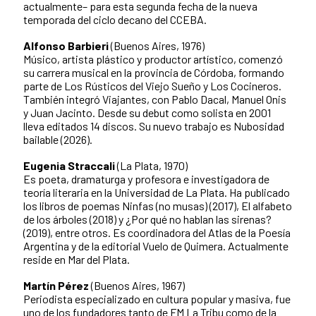
actualmente– para esta segunda fecha de la nueva
temporada del ciclo decano del CCEBA.
Alfonso Barbieri
(Buenos Aires, 1976)
Músico, artista plástico y productor artístico, comenzó
su carrera musical en la provincia de Córdoba, formando
parte de Los Rústicos del Viejo Sueño y Los Cocineros.
También integró Viajantes, con Pablo Dacal, Manuel Onis
y Juan Jacinto. Desde su debut como solista en 2001
lleva editados 14 discos. Su nuevo trabajo es Nubosidad
bailable (2026).
Eugenia Straccali
(La Plata, 1970)
Es poeta, dramaturga y profesora e investigadora de
teoría literaria en la Universidad de La Plata. Ha publicado
los libros de poemas Ninfas (no musas) (2017), El alfabeto
de los árboles (2018) y ¿Por qué no hablan las sirenas?
(2019), entre otros. Es coordinadora del Atlas de la Poesía
Argentina y de la editorial Vuelo de Quimera. Actualmente
reside en Mar del Plata.
Martín Pérez
(Buenos Aires, 1967)
Periodista especializado en cultura popular y masiva, fue
uno de los fundadores tanto de FM La Tribu como de la