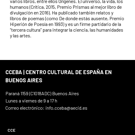
varios libros, entre ellos Orígenes. El universo, la vida, los
humanos (Crítica, 2015, Premio Prismas al mejor libro de
divulgación en 2016). Ha publicado también relatos y
libros de poemas (como De donde estás ausente, Premio
Hiperión de Poesía en 1993) y es un firme partidario de la
“tercera cultura” para integrar la ciencia, las humanidades
y las artes.
CCEBA | CENTRO CULTURAL DE ESPAÑA EN
BUENOS AIRES
Paraná 1159 (C1018ADC) Buenos Aires
Lunes a viernes de 9 a 17 h
Correo electrónico: info.cceba@aecid.es
CCE